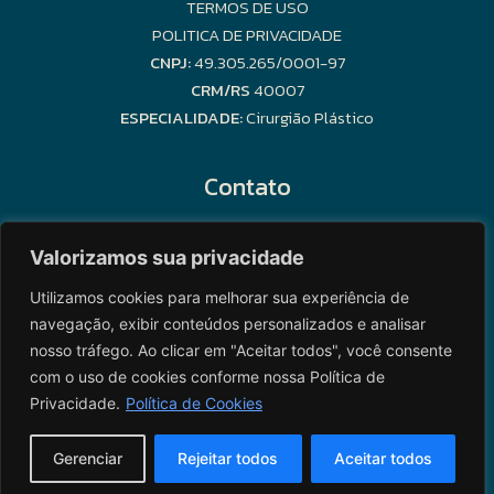
TERMOS DE USO
POLITICA DE PRIVACIDADE
CNPJ:
49.305.265/0001-97
CRM/RS
40007
ESPECIALIDADE:
Cirurgião Plástico
Contato
Valorizamos sua privacidade
MARCAR UMA CONSULTA
Utilizamos cookies para melhorar sua experiência de
navegação, exibir conteúdos personalizados e analisar
WHATSAPP
nosso tráfego. Ao clicar em "Aceitar todos", você consente
NOSSO EMAIL
com o uso de cookies conforme nossa Política de
Privacidade.
Política de Cookies
© 2026 Dr. Matheus Martini — Todos os direitos reservados | Desenvolvido por
Gerenciar
Rejeitar todos
Aceitar todos
Mattès